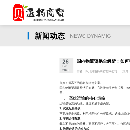
新闻动态
NEWS DYNAMIC
26
国内物流贸易全解析：如何
Dec
2025
作者：四川贝通扬商贸有限公司 浏览：
你好！很高兴为你创作这篇文章。
国内物流贸易是经济的血脉。它连接着生产与消费。如
题。
一、 高效运输的核心策略
运输是物流的动脉。速度和成本是关键。
1. 优化运输路线
不要总是走老路。利用地图软件分析路况。选择红绿灯
2. 车辆合理配载
装车不是简单的堆叠。要重不压轻，大不压小。合理利
3. 选择合适的运输方式