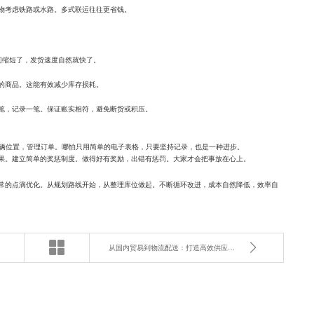
物考虑铁路或水路。多式联运往往更省钱。
间缩短了，发货速度自然就快了。
的商品。这能有效减少库存损耗。
笔，记录一笔。保证账实相符，避免断货或积压。
车辆位置，管理订单。哪怕只用简单的电子表格，只要坚持记录，也是一种进步。
果。建立简单的奖惩制度。做得好有奖励，出错有惩罚。大家才会把事放在心上。
常的点滴优化。从规划路线开始，从整理库位做起。不断循环改进，成本自然降低，效率自
从国内贸易到物流配送：打造高效供应链的终极指南