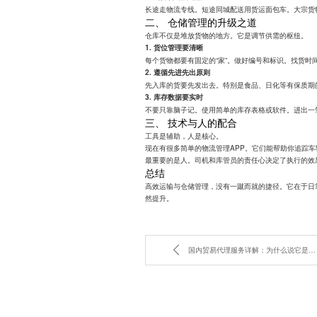
长途走物流专线。短途同城配送用货运面包车。大宗货
二、 仓储管理的升级之道
仓库不仅是堆放货物的地方。它是调节供需的枢纽。
1. 货位管理要清晰
每个货物都要有固定的“家”。做好编号和标识。找货时
2. 遵循先进先出原则
先入库的货要先发出去。特别是食品、日化等有保质期
3. 库存数据要实时
不要只靠脑子记。使用简单的库存表格或软件。进出一
三、 技术与人的配合
工具是辅助，人是核心。
现在有很多简单的物流管理APP。它们能帮助你追踪
最重要的是人。司机和库管员的责任心决定了执行的效
总结
高效运输与仓储管理，没有一蹴而就的捷径。它在于日
然提升。
国内贸易代理服务详解：为什么说它是企业出海的“加速器”？