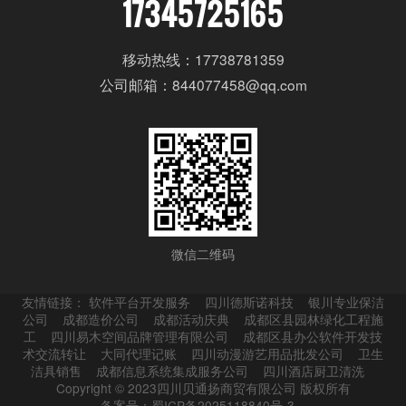
17345725165
移动热线：17738781359
公司邮箱：844077458@qq.com
微信二维码
友情链接：
软件平台开发服务
四川德斯诺科技
银川专业保洁
公司
成都造价公司
成都活动庆典
成都区县园林绿化工程施
工
四川易木空间品牌管理有限公司
成都区县办公软件开发技
术交流转让
大同代理记账
四川动漫游艺用品批发公司
卫生
洁具销售
成都信息系统集成服务公司
四川酒店厨卫清洗
Copyright © 2023四川贝通扬商贸有限公司 版权所有
备案号：蜀ICP备2025118840号-3